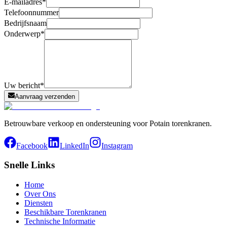
E-mailadres
*
Telefoonnummer
Bedrijfsnaam
Onderwerp
*
Uw bericht
*
Aanvraag verzenden
Betrouwbare verkoop en ondersteuning voor Potain torenkranen.
Facebook
LinkedIn
Instagram
Snelle Links
Home
Over Ons
Diensten
Beschikbare Torenkranen
Technische Informatie