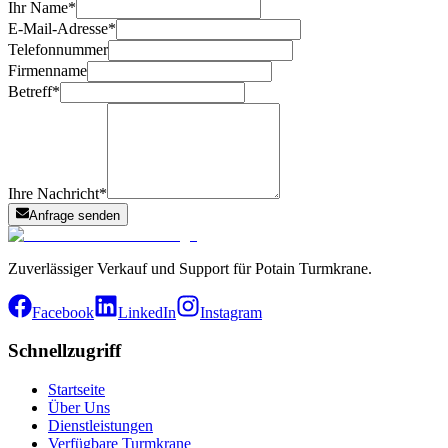
Ihr Name
*
E-Mail-Adresse
*
Telefonnummer
Firmenname
Betreff
*
Ihre Nachricht
*
Anfrage senden
Zuverlässiger Verkauf und Support für Potain Turmkrane.
Facebook
LinkedIn
Instagram
Schnellzugriff
Startseite
Über Uns
Dienstleistungen
Verfügbare Turmkrane