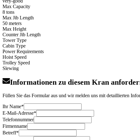
very-good
Max Capacity
8 tons
Max Jib Length
50 meters
Max Height
Counter Jib Length
Tower Type
Cabin Type
Power Requirements
Hoist Speed
Trolley Speed
Slewing
Informationen zu diesem Kran anforder
Füllen Sie das Formular aus und wir melden uns mit detaillierten In
Ihr Name
*
E-Mail-Adresse
*
Telefonnummer
Firmenname
Betreff
*